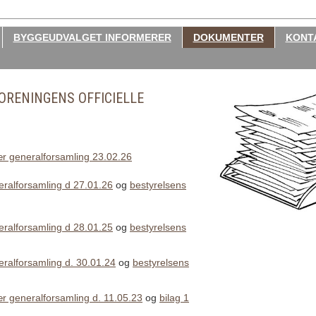
BYGGEUDVALGET INFORMERER
DOKUMENTER
KONT
ORENINGENS OFFICIELLE
ær generalforsamling 23.02.26
eralforsamling d 27.01.26
og
bestyrelsens
eralforsamling d 28.01.25
og
bestyrelsens
eralforsamling d. 30.01.24
og
bestyrelsens
ær generalforsamling d. 11.05.23
og
bilag 1