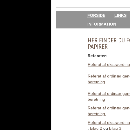
FORSIDE
LINKS
INFORMATION
HER FINDER DU F
PAPIRER
Referater:
Referat af ekstraordin
Referat af ordinær gen
beretning
Referat af ordinær gen
beretning
Referat af ordinær gen
beretning.
Referat af ekstraordin
,
bilag 2
og
bilag 3